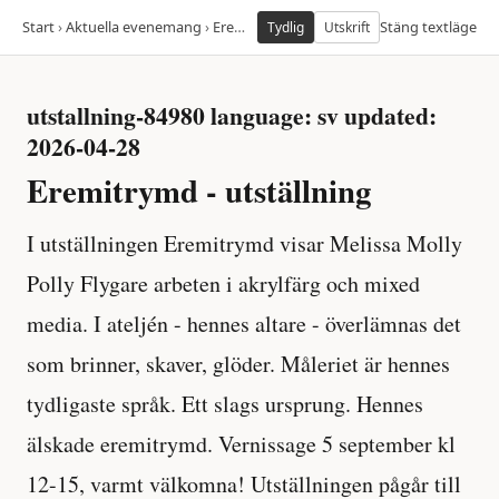
Start
›
Aktuella evenemang
›
Eremitrymd utstallning 84980
Stäng textläge
Tydlig
Utskrift
utstallning-84980 language: sv updated:
2026-04-28
Eremitrymd - utställning
I utställningen Eremitrymd visar Melissa Molly
Polly Flygare arbeten i akrylfärg och mixed
media. I ateljén - hennes altare - överlämnas det
som brinner, skaver, glöder. Måleriet är hennes
tydligaste språk. Ett slags ursprung. Hennes
älskade eremitrymd. Vernissage 5 september kl
12-15, varmt välkomna! Utställningen pågår till