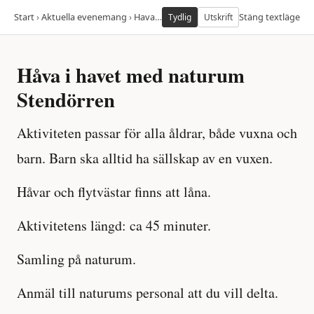
Start
›
Aktuella evenemang
›
Hava i havet med naturum stendorren cf132
Stäng textläge
Tydlig
Utskrift
Håva i havet med naturum
Stendörren
Aktiviteten passar för alla åldrar, både vuxna och
barn. Barn ska alltid ha sällskap av en vuxen.
Håvar och flytvästar finns att låna.
Aktivitetens längd: ca 45 minuter.
Samling på naturum.
Anmäl till naturums personal att du vill delta.