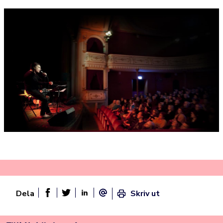
Dela
Skriv ut
Dela sidan på Facebook
Twitter
Linked In
E-post