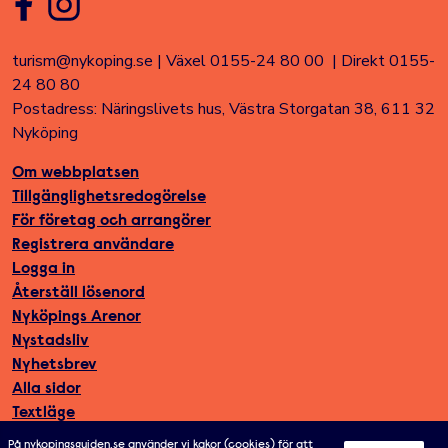
turism@nykoping.se
|
Växel 0155-24 80 00
|
Direkt 0155-
24 80 80
Postadress: Näringslivets hus, Västra Storgatan 38, 611 32
Nyköping
Om webbplatsen
Tillgänglighetsredogörelse
För företag och arrangörer
Registrera användare
Logga in
Återställ lösenord
Nyköpings Arenor
Nystadsliv
Nyhetsbrev
Alla sidor
Textläge
På nykopingsguiden.se använder vi kakor (cookies) för att