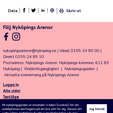
Dela
Skriv ut
Dela sidan på Facebook
Twitter
Linked In
E-post
Följ Nyköpings Arenor
nykopingsarenor@nykoping.se
|
Växel 0155-24 80 00
|
Direkt 0155-24 89 10
Postadress: Nyköpings Arenor, Nyköpings kommun, 611 83
Nyköping |
Webbtillgänglighet
|
Nyköpingsguiden
|
Aktuella evenemang på Nyköpings Arenor
Logga in
Alla sidor
Textläge
På nykopingsguiden.se använder vi kakor (cookies) för att
webbplatsen ska fungera på ett bra sätt för dig. Genom att
Jag förstår