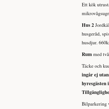
Ett kök utrus
mikrovågsugn.
Hus 2
Jordkäl
husgeråd, spis
husdjur. 660k
Rum
med två 
Täcke och kudd
ingår ej uta
hyresgästen i
Tillgängligh
Bilparkering 