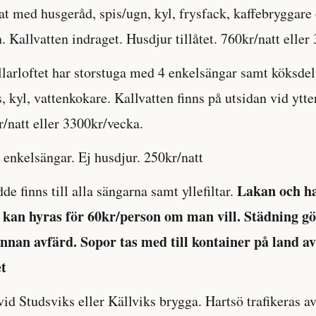
tat med husgeråd, spis/ugn, kyl, frysfack, kaffebryggare
 Kallvatten indraget. Husdjur tillåtet. 760kr/natt eller
larloftet har storstuga med 4 enkelsängar samt köksde
, kyl, vattenkokare. Kallvatten finns på utsidan vid ytte
r/natt eller 3300kr/vecka.
enkelsängar. Ej husdjur. 250kr/natt
Lakan och h
e finns till alla sängarna samt yllefiltar.
n kan hyras för 60kr/person om man vill. Städning gö
nnan avfärd. Sopor tas med till kontainer på land av
et
vid Studsviks eller Källviks brygga. Hartsö trafikeras a