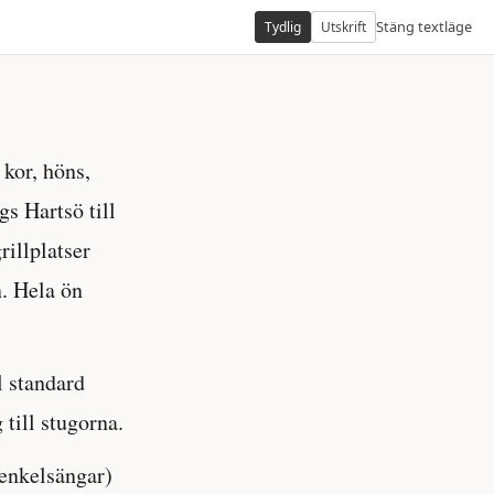
Stäng textläge
Tydlig
Utskrift
 kor, höns,
gs Hartsö till
rillplatser
. Hela ön
l standard
till stugorna.
enkelsängar)