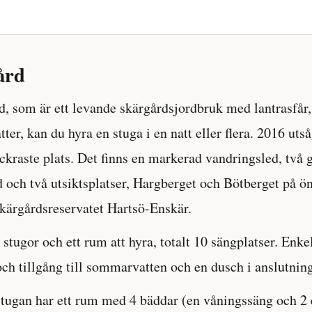
ård
d, som är ett levande skärgårdsjordbruk med lantrasfår,
ter, kan du hyra en stuga i en natt eller flera. 2016 utså
kraste plats. Det finns en markerad vandringsled, två g
och två utsiktsplatser, Hargberget och Bötberget på ön
kärgårdsreservatet Hartsö-Enskär.
 stugor och ett rum att hyra, totalt 10 sängplatser. Enke
ch tillgång till sommarvatten och en dusch i anslutning 
ugan har ett rum med 4 bäddar (en våningssäng och 2 