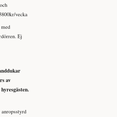
 och
 3800kr/vecka
l med
rdörren. Ej
anddukar
rs av
 hyresgästen.
v anropsstyrd