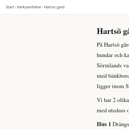
Start
›
Verksamheter
›
Hartso gard
Hartsö g
På Hartsö går
hundar och kat
Sörmlands vac
med bänkbord 
ligger inom S
Vi har 2 olika
med utedass o
Hus 1
Drängst