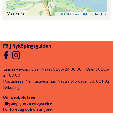
Visa karta
Leaflet
| ©
OpenStreetMap
contributors
Följ Nyköpingsguiden
turism@nykoping.se
|
Växel 0155-24 80 00
|
Direkt 0155-
24 80 80
Postadress: Näringslivets hus, Västra Storgatan 38, 611 32
Nyköping
Om webbplatsen
Tillgänglighetsredogörelse
För företag och arrangörer