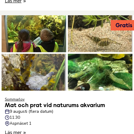
Läs mer
Gratis
Sommarlov
Mat och prat vid naturums akvarium
9 augusti (flera datum)
11:30
Aspnäset 1
Läs mer