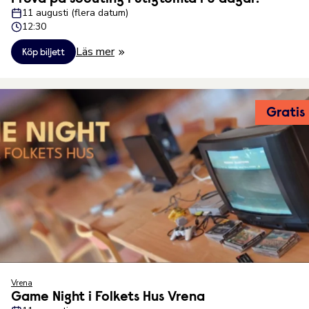
11 augusti (flera datum)
12:30
Läs mer
Köp biljett
Gratis
Vrena
Game Night i Folkets Hus Vrena