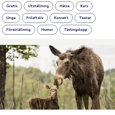
Gratis
Utställning
Hälsa
Kurs
Unga
Friluftsliv
Konsert
Teater
Föreställning
Humor
Tävlingslopp