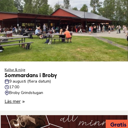
Kultur & nöje
Sommardans i Broby
9 augusti (flera datum)
17:00
Broby Grindstugan
Läs mer
Gratis