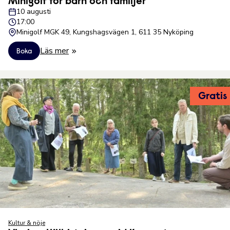
Minigolf för barn och familjer⁠
10 augusti
17:00
Minigolf MGK 49, Kungshagsvägen 1, 611 35 Nyköping⁠
Läs mer
Boka
Gratis
Kultur & nöje