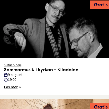
Gratis
Kultur & nöje
Sommarmusik i kyrkan - Kiladalen
9 augusti
19:00
Läs mer
Gratis