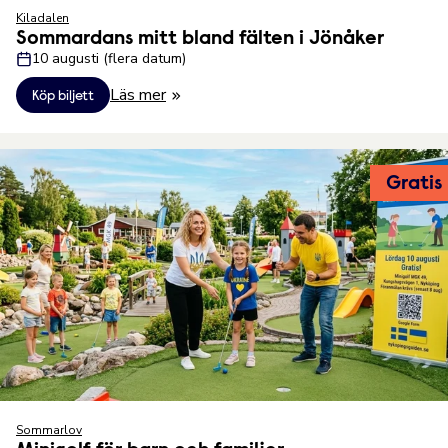
Kiladalen
Sommardans mitt bland fälten i Jönåker
10 augusti (flera datum)
Läs mer
Köp biljett
Gratis
Sommarlov