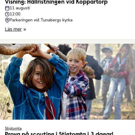
Visning: Hällristningen vid Koppartorp
11 augusti
12:00
Parkeringen vid Tunabergs kyrka
Läs mer
Stigtomta
Prova på scouting i Stigtomta i 3 dagar!