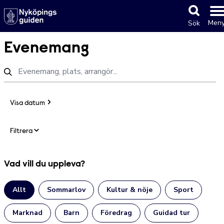
Men
Sök
Evenemang
Visa datum
Filtrera
Vad vill du uppleva?
Allt
Sommarlov
Kultur & nöje
Sport
Marknad
Barn
Föredrag
Guidad tur