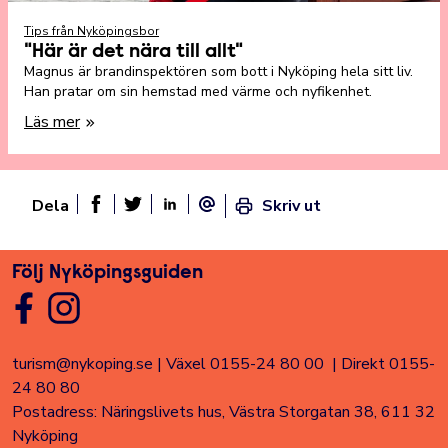
Tips från Nyköpingsbor
"Här är det nära till allt"
Magnus är brandinspektören som bott i Nyköping hela sitt liv.
Han pratar om sin hemstad med värme och nyfikenhet.
Läs mer
Dela
Skriv ut
Dela sidan på Facebook
Twitter
Linked In
E-post
Följ Nyköpingsguiden
turism@nykoping.se
|
Växel 0155-24 80 00
|
Direkt 0155-
24 80 80
Postadress: Näringslivets hus, Västra Storgatan 38, 611 32
Nyköping