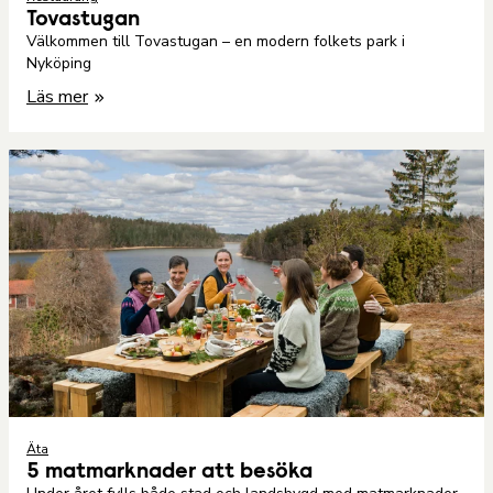
Tovastugan
Välkommen till Tovastugan – en modern folkets park i
Nyköping
Läs mer
Äta
5 matmarknader att besöka