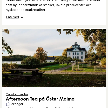
Under året fylls både stad och landsbygd med matmarknader
som hyllar sörmländska smaker, lokala producenter och
nyskapande matkreatörer.
Läs mer
Materbjudanden
Afternoon Tea på Öster Malma
Lördagar