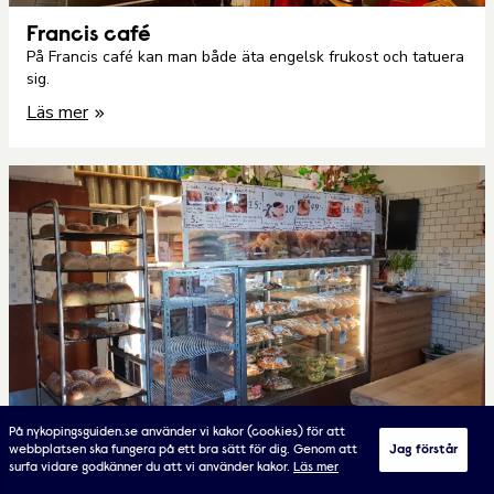
Francis café
På Francis café kan man både äta engelsk frukost och tatuera
sig.
Läs mer
På nykopingsguiden.se använder vi kakor (cookies) för att
webbplatsen ska fungera på ett bra sätt för dig. Genom att
Jag förstår
Freis Bageri
surfa vidare godkänner du att vi använder kakor.
Läs mer
Traditionellt Bageri, som förser Nyköping med Bröd, Mackor,