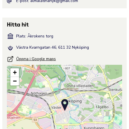
E-post:
almalatinanyk@gmail.com
Hitta hit
Plats: Åkrokens torg
Västra Kvarngatan 46, 611 32 Nyköping
Öppna i Google maps
+
−