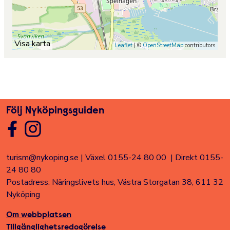
Visa karta
Leaflet
| ©
OpenStreetMap
contributors
Följ Nyköpingsguiden
turism@nykoping.se
|
Växel 0155-24 80 00
|
Direkt 0155-
24 80 80
Postadress: Näringslivets hus, Västra Storgatan 38, 611 32
Nyköping
Om webbplatsen
Tillgänglighetsredogörelse