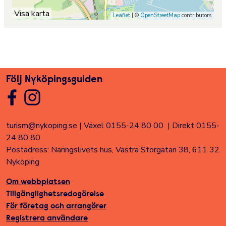
Visa karta
Leaflet
| ©
OpenStreetMap
contributors
Följ Nyköpingsguiden
turism@nykoping.se
|
Växel 0155-24 80 00
|
Direkt 0155-
24 80 80
Postadress: Näringslivets hus, Västra Storgatan 38, 611 32
Nyköping
Om webbplatsen
Tillgänglighetsredogörelse
För företag och arrangörer
Registrera användare