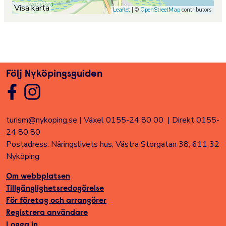
Visa karta
Leaflet
| ©
OpenStreetMap
contributors
Följ Nyköpingsguiden
turism@nykoping.se
|
Växel 0155-24 80 00
|
Direkt 0155-
24 80 80
Postadress: Näringslivets hus, Västra Storgatan 38, 611 32
Nyköping
Om webbplatsen
Tillgänglighetsredogörelse
För företag och arrangörer
Registrera användare
Logga in