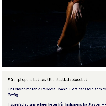
Från hiphopens battles till en laddad solodebut
I InTension möter vi Rebecca Livaniou i ett danssolo som rör si
förväg.
Inspirerad av sina erfarenheter från hiphopens battlescen – d