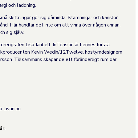
rgi och laddning.
små skiftningar gör sig påminda. Stämningar och känslor
tånd. Här handlar det inte om att vinna över någon annan,
h sig själv.
koreografen Lisa Janbell. InTension är hennes första
usikproducenten Kevin Wedin/12Twelve, kostymdesignern
son. Tillsammans skapar de ett föränderligt rum där
 Livaniou.
år.