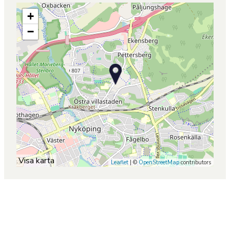
+
−
Visa karta
Leaflet
| ©
OpenStreetMap
contributors