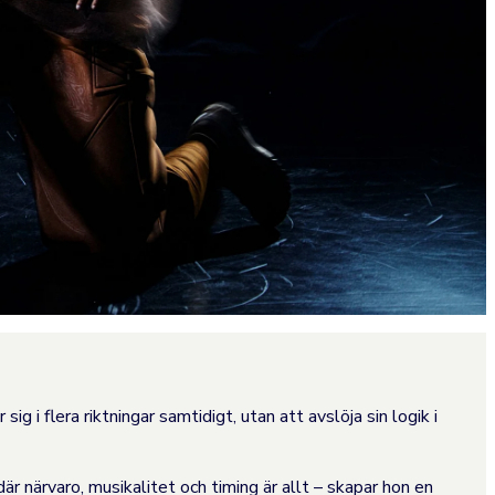
g i flera riktningar samtidigt, utan att avslöja sin logik i
är närvaro, musikalitet och timing är allt – skapar hon en