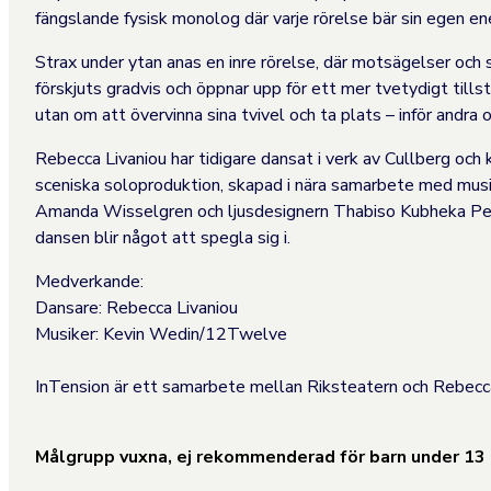
fängslande fysisk monolog där varje rörelse bär sin egen ene
Strax under ytan anas en inre rörelse, där motsägelser och 
förskjuts gradvis och öppnar upp för ett mer tvetydigt tills
utan om att övervinna sina tvivel och ta plats – inför andra oc
Rebecca Livaniou har tidigare dansat i verk av Cullberg och 
sceniska soloproduktion, skapad i nära samarbete med m
Amanda Wisselgren och ljusdesignern Thabiso Kubheka Pers
dansen blir något att spegla sig i.
Medverkande:
Dansare: Rebecca Livaniou
Musiker: Kevin Wedin/12Twelve
InTension är ett samarbete mellan Riksteatern och Rebecca
Målgrupp vuxna, ej rekommenderad för barn under 13 