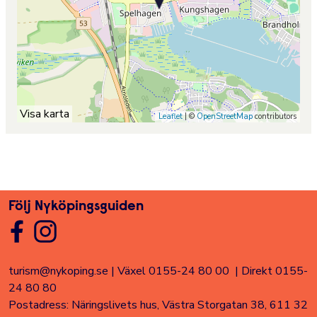
Visa karta
Leaflet
| ©
OpenStreetMap
contributors
Följ Nyköpingsguiden
turism@nykoping.se
|
Växel 0155-24 80 00
|
Direkt 0155-
24 80 80
Postadress: Näringslivets hus, Västra Storgatan 38, 611 32