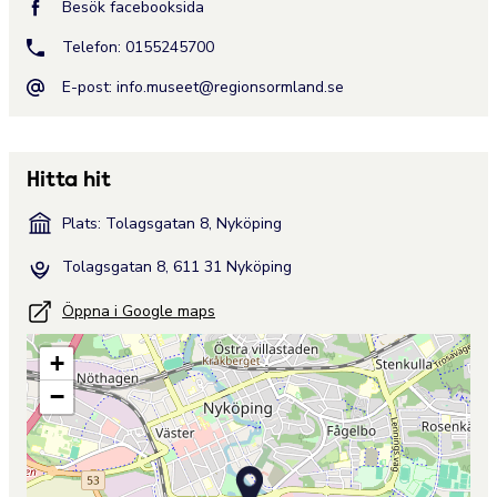
Besök facebooksida
Telefon: 0155245700
E-post:
info.museet@regionsormland.se
Hitta hit
Plats: Tolagsgatan 8, Nyköping
Tolagsgatan 8, 611 31 Nyköping
Öppna i Google maps
+
−