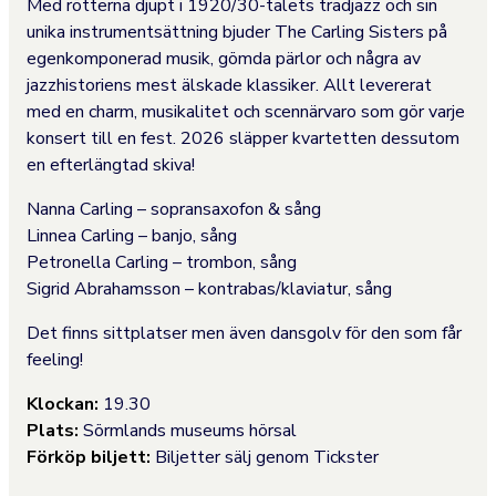
Med rötterna djupt i 1920/30-talets tradjazz och sin
unika instrumentsättning bjuder The Carling Sisters på
egenkomponerad musik, gömda pärlor och några av
jazzhistoriens mest älskade klassiker. Allt levererat
med en charm, musikalitet och scennärvaro som gör varje
konsert till en fest. 2026 släpper kvartetten dessutom
en efterlängtad skiva!
Nanna Carling – sopransaxofon & sång
Linnea Carling – banjo, sång
Petronella Carling – trombon, sång
Sigrid Abrahamsson – kontrabas/klaviatur, sång
Det finns sittplatser men även dansgolv för den som får
feeling!
Klockan:
19.30
Plats:
Sörmlands museums hörsal
Förköp biljett:
Biljetter sälj genom Tickster