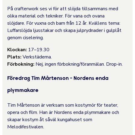
På crafterwork ses vi för att slöjda tillsammans med
olika material och tekniker. För vana och ovana
slöjdare. För vuxna och barn från 12 år. Kvällens tema:
Luffarslöjda ljusstakar och skapa julprydnader i gulplåt
genom ciselering.
Klockan:
17–19.30
Plats:
Verkstäderna.
Förbokning:
Nej, ingen förbokning/föranmälan. Drop-in.
Föredrag Tim Mårtenson - Nordens enda
plymmakare
Tim Mårtenson är verksam som kostymör för teater,
opera och film. Han är Nordens enda plymmakare och
skapar kostym åt såväl kungahuset som
Melodifestivalen.