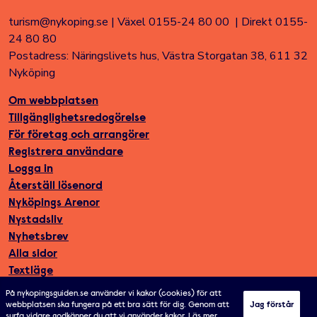
turism@nykoping.se
|
Växel 0155-24 80 00
|
Direkt 0155-
24 80 80
Postadress: Näringslivets hus, Västra Storgatan 38, 611 32
Nyköping
Om webbplatsen
Tillgänglighetsredogörelse
För företag och arrangörer
Registrera användare
Logga in
Återställ lösenord
Nyköpings Arenor
Nystadsliv
Nyhetsbrev
Alla sidor
Textläge
På nykopingsguiden.se använder vi kakor (cookies) för att
webbplatsen ska fungera på ett bra sätt för dig. Genom att
Jag förstår
surfa vidare godkänner du att vi använder kakor.
Läs mer