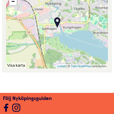
−
Visa karta
Leaflet
| ©
OpenStreetMap
contributors
Följ Nyköpingsguiden