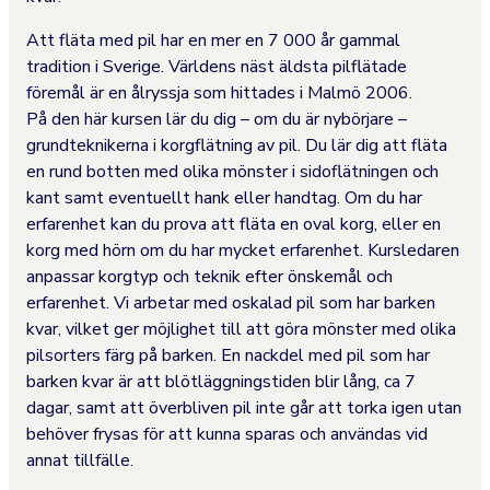
Att fläta med pil har en mer en 7 000 år gammal
tradition i Sverige. Världens näst äldsta pilflätade
föremål är en ålryssja som hittades i Malmö 2006.
På den här kursen lär du dig – om du är nybörjare –
grundteknikerna i korgflätning av pil. Du lär dig att fläta
en rund botten med olika mönster i sidoflätningen och
kant samt eventuellt hank eller handtag. Om du har
erfarenhet kan du prova att fläta en oval korg, eller en
korg med hörn om du har mycket erfarenhet. Kursledaren
anpassar korgtyp och teknik efter önskemål och
erfarenhet. Vi arbetar med oskalad pil som har barken
kvar, vilket ger möjlighet till att göra mönster med olika
pilsorters färg på barken. En nackdel med pil som har
barken kvar är att blötläggningstiden blir lång, ca 7
dagar, samt att överbliven pil inte går att torka igen utan
behöver frysas för att kunna sparas och användas vid
annat tillfälle.