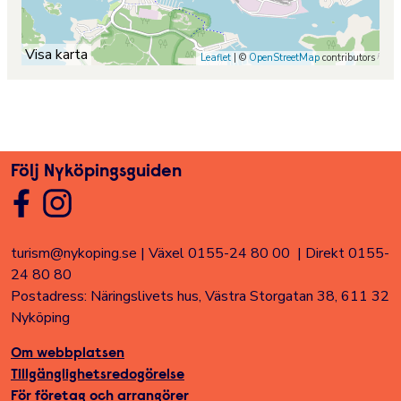
Visa karta
Leaflet
| ©
OpenStreetMap
contributors
Följ Nyköpingsguiden
turism@nykoping.se
|
Växel 0155-24 80 00
|
Direkt 0155-
24 80 80
Postadress: Näringslivets hus, Västra Storgatan 38, 611 32
Nyköping
Om webbplatsen
Tillgänglighetsredogörelse
För företag och arrangörer