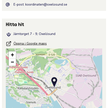
E-post:
koordinaten@oxelosund.se
Hitta hit
Järntorget 7 - 9, Oxelösund
Öppna i Google maps
+
−