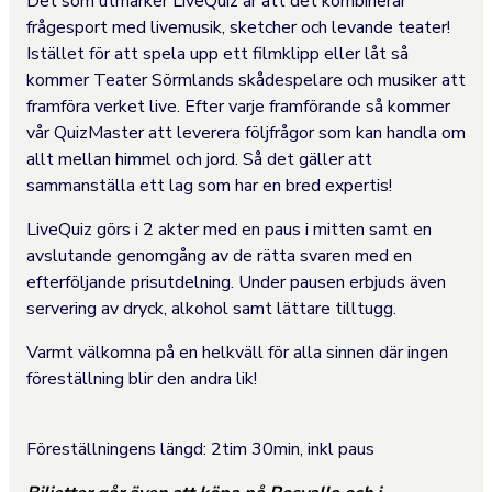
Det som utmärker LiveQuiz är att det kombinerar
frågesport med livemusik, sketcher och levande teater!
Istället för att spela upp ett filmklipp eller låt så
kommer Teater Sörmlands skådespelare och musiker att
framföra verket live. Efter varje framförande så kommer
vår QuizMaster att leverera följfrågor som kan handla om
allt mellan himmel och jord. Så det gäller att
sammanställa ett lag som har en bred expertis!
LiveQuiz görs i 2 akter med en paus i mitten samt en
avslutande genomgång av de rätta svaren med en
efterföljande prisutdelning. Under pausen erbjuds även
servering av dryck, alkohol samt lättare tilltugg.
Varmt välkomna på en helkväll för alla sinnen där ingen
föreställning blir den andra lik!
Föreställningens längd: 2tim 30min, inkl paus