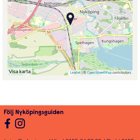
Visa karta
Leaflet
| ©
OpenStreetMap
contributors
Följ Nyköpingsguiden