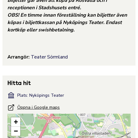
Biljetter går även att köpa på Rosvalla och i
receptionen i Stadshusets entré.
OBS! En timme innan föreställning kan biljetter även
köpas i biljettkassan på Nyköpings Teater. Endast
kortköp eller swishbetalning.
Arrangör:
Teater Sörmland
Hitta hit
Plats: Nyköpings Teater
Öppna i Google maps
+
−