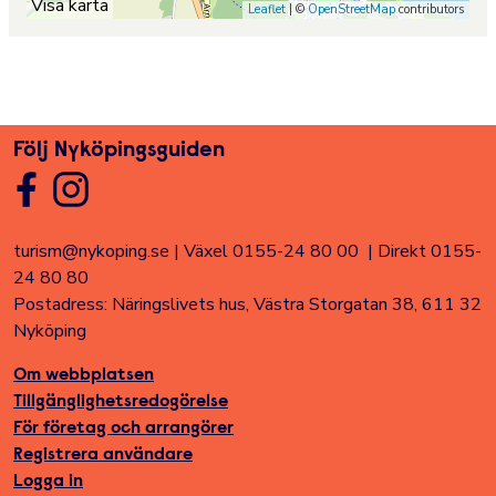
Visa karta
Leaflet
| ©
OpenStreetMap
contributors
Följ Nyköpingsguiden
turism@nykoping.se
|
Växel 0155-24 80 00
|
Direkt 0155-
24 80 80
Postadress: Näringslivets hus, Västra Storgatan 38, 611 32
Nyköping
Om webbplatsen
Tillgänglighetsredogörelse
För företag och arrangörer
Registrera användare
Logga in