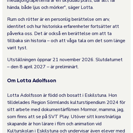
medaljongtapeterna är en skyddad plats, där allt får
hända, både ljus och mörker", säger Lotta.
Rum och rötter är en personlig berättelse om arv,
identitet och hur historiska erfarenheter fortsätter att
påverka oss. Det är också en berättelse om att ta
tillbaka sin historia – och att våga tala om det som länge
varit tyst.
Utställningen öppnar 21 november 2026. Slutdatumet
– den 8 april 2027 – är preliminärt.
Om Lotta Adolfsson
Lotta Adolfsson är född och bosatt i Eskilstuna. Hon
tilldelades Region Sörmlands kulturstipendium 2024 för
sitt arbete med dokumentärfilmen Mormor, mamma, jag,
som finns att se på SVT Play. Utöver sitt konstnärliga
skapande är hon lärare i film och animation vid
Kulturskolan i Eskilstuna och undervisar även elever med