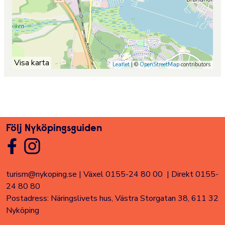
Visa karta
Leaflet
| ©
OpenStreetMap
contributors
Följ Nyköpingsguiden
turism@nykoping.se
|
Växel 0155-24 80 00
|
Direkt 0155-
24 80 80
Postadress: Näringslivets hus, Västra Storgatan 38, 611 32
Nyköping