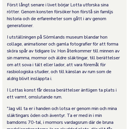
Först långt senare i livet börjar Lotta utforska sina
rötter. Genom konsten försöker hon förstå sin familjs
historia och de erfarenheter som gått i arv genom
generationer.
I utställningen på Sörmlands museum blandar hon
collage, animationer och gamla fotografier för att forma
sköra spår av tidigare liv. Hon återkommer till minnen av
sin mamma, mormor och äldre släktingar, till berättelser
om att sova i tält eller lador, att vara föremål för
rasbiologiska studier, och till känslan av rum som de
aldrig blivit insläppta i.
I Lottas konst får dessa berättelser äntligen ta plats i
ett varmt, omslutande rum.
"Jag vill ta er i handen och lotsa er genom min och mina
släktingars öden och äventyr. Ta er med in i min
barndoms 70-tal, i mormors vardagsrum där de bruna