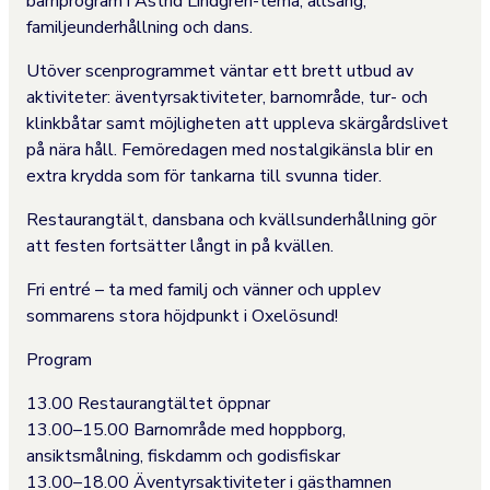
barnprogram i Astrid Lindgren-tema, allsång,
familjeunderhållning och dans.
Utöver scenprogrammet väntar ett brett utbud av
aktiviteter: äventyrsaktiviteter, barnområde, tur- och
klinkbåtar samt möjligheten att uppleva skärgårdslivet
på nära håll. Femöredagen med nostalgikänsla blir en
extra krydda som för tankarna till svunna tider.
Restaurangtält, dansbana och kvällsunderhållning gör
att festen fortsätter långt in på kvällen.
Fri entré – ta med familj och vänner och upplev
sommarens stora höjdpunkt i Oxelösund!
Program
13.00 Restaurangtältet öppnar
13.00–15.00 Barnområde med hoppborg,
ansiktsmålning, fiskdamm och godisfiskar
13.00–18.00 Äventyrsaktiviteter i gästhamnen