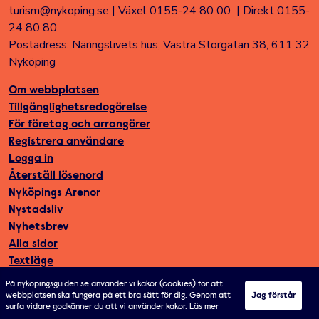
turism@nykoping.se
|
Växel 0155-24 80 00
|
Direkt 0155-
24 80 80
Postadress: Näringslivets hus, Västra Storgatan 38, 611 32
Nyköping
Om webbplatsen
Tillgänglighetsredogörelse
För företag och arrangörer
Registrera användare
Logga in
Återställ lösenord
Nyköpings Arenor
Nystadsliv
Nyhetsbrev
Alla sidor
Textläge
På nykopingsguiden.se använder vi kakor (cookies) för att
webbplatsen ska fungera på ett bra sätt för dig. Genom att
Jag förstår
surfa vidare godkänner du att vi använder kakor.
Läs mer