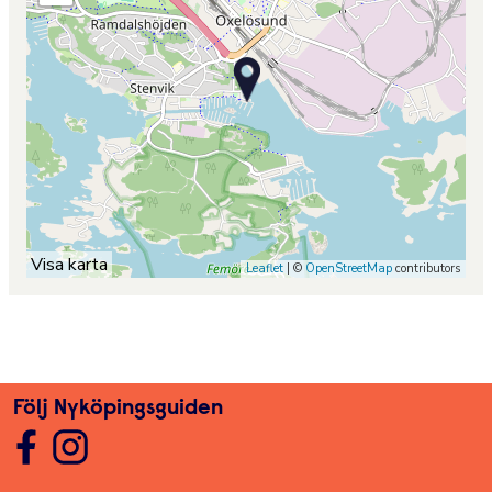
Visa karta
Leaflet
| ©
OpenStreetMap
contributors
Följ Nyköpingsguiden