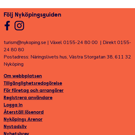
Följ Nyköpingsguiden
turism@nykoping.se
|
Växel 0155-24 80 00
|
Direkt 0155-
24 80 80
Postadress: Näringslivets hus, Västra Storgatan 38, 611 32
Nyköping
Om webbplatsen
Tillgänglighetsredogörelse
För företag och arrangörer
Registrera användare
Logga in
Återställ lösenord
Nyköpings Arenor
Nystadsliv
Nyhetsbrev