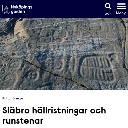
Meny
Sök
Kultur & nöje
Släbro hällristningar och
runstenar