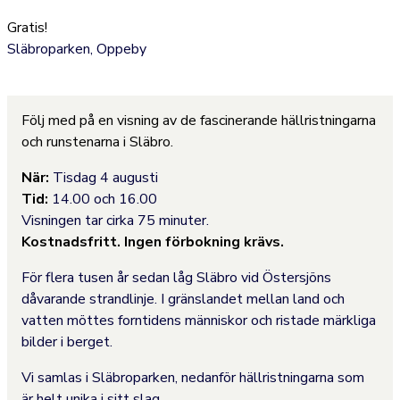
Gratis!
Släbroparken, Oppeby
Följ med på en visning av de fascinerande hällristningarna
och runstenarna i Släbro.
När:
Tisdag 4 augusti
Tid:
14.00 och 16.00
Visningen tar cirka 75 minuter.
Kostnadsfritt. Ingen förbokning krävs.
För flera tusen år sedan låg Släbro vid Östersjöns
dåvarande strandlinje. I gränslandet mellan land och
vatten möttes forntidens människor och ristade märkliga
bilder i berget.
Vi samlas i Släbroparken, nedanför hällristningarna som
är helt unika i sitt slag.