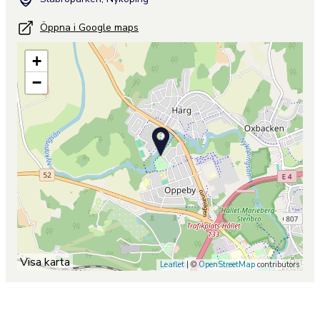
Öppna i Google maps
+
−
Visa karta
Leaflet
| ©
OpenStreetMap
contributors