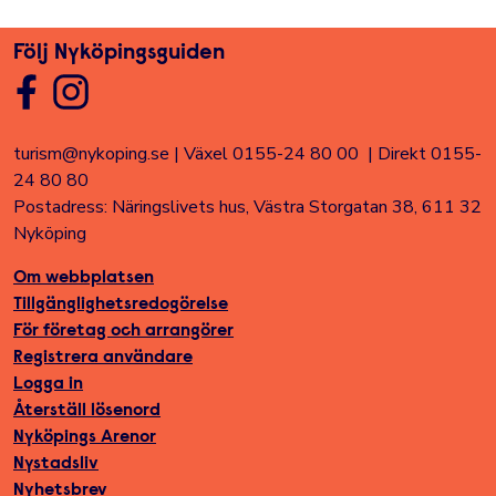
Följ Nyköpingsguiden
turism@nykoping.se
|
Växel 0155-24 80 00
|
Direkt 0155-
24 80 80
Postadress: Näringslivets hus, Västra Storgatan 38, 611 32
Nyköping
Om webbplatsen
Tillgänglighetsredogörelse
För företag och arrangörer
Registrera användare
Logga in
Återställ lösenord
Nyköpings Arenor
Nystadsliv
Nyhetsbrev