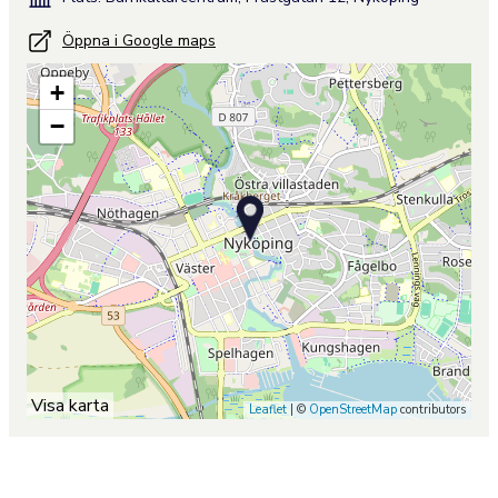
Öppna i Google maps
+
−
Visa karta
Leaflet
| ©
OpenStreetMap
contributors