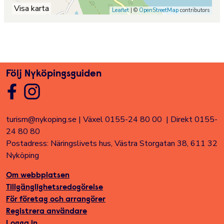
Visa karta
Leaflet
| ©
OpenStreetMap
contributors
Följ Nyköpingsguiden
turism@nykoping.se
|
Växel 0155-24 80 00
|
Direkt 0155-
24 80 80
Postadress: Näringslivets hus, Västra Storgatan 38, 611 32
Nyköping
Om webbplatsen
Tillgänglighetsredogörelse
För företag och arrangörer
Registrera användare
Logga in