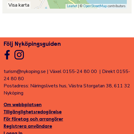
Visa karta
Leaflet
| ©
OpenStreetMap
contributors
Följ Nyköpingsguiden
turism@nykoping.se
|
Växel 0155-24 80 00
|
Direkt 0155-
24 80 80
Postadress: Näringslivets hus, Västra Storgatan 38, 611 32
Nyköping
Om webbplatsen
Tillgänglighetsredogörelse
För företag och arrangörer
Registrera användare
Logga in