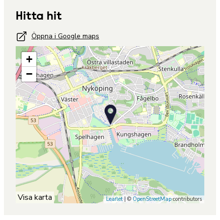
Hitta hit
Öppna i Google maps
+
−
Visa karta
Leaflet
| ©
OpenStreetMap
contributors