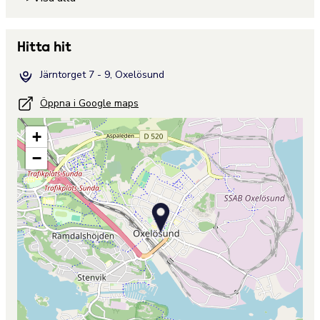
Hitta hit
Järntorget 7 - 9, Oxelösund
Öppna i Google maps
+
−