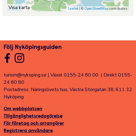
Visa karta
Leaflet
| ©
OpenStreetMap
contributors
Följ Nyköpingsguiden
turism@nykoping.se
|
Växel 0155-24 80 00
|
Direkt 0155-
24 80 80
Postadress: Näringslivets hus, Västra Storgatan 38, 611 32
Nyköping
Om webbplatsen
Tillgänglighetsredogörelse
För företag och arrangörer
Registrera användare