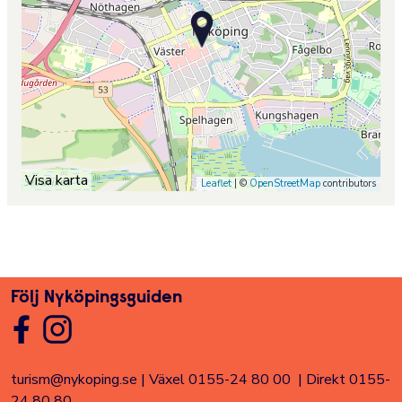
Visa karta
Leaflet
| ©
OpenStreetMap
contributors
Följ Nyköpingsguiden
turism@nykoping.se
|
Växel 0155-24 80 00
|
Direkt 0155-
24 80 80