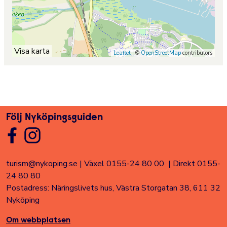
Visa karta
Leaflet
| ©
OpenStreetMap
contributors
Följ Nyköpingsguiden
turism@nykoping.se
|
Växel 0155-24 80 00
|
Direkt 0155-
24 80 80
Postadress: Näringslivets hus, Västra Storgatan 38, 611 32
Nyköping
Om webbplatsen