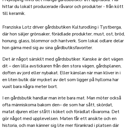
hittar du lokalt producerade råvaror och produkter - från kött
till keramik.
Franziska Lotz driver gårdsbutiken Kulturodling i Tystberga,
där hon säljer grönsaker, förädlade produkter, must, ost, bröd,
honung, glass, blommor och hantverk. Som lokal odlare delar
hon gärna med sig av sina gårdbutiksfavoriter.
Det är något särskilt med gårdsbutiker. Kanske är det vägen
dit – den lilla avstickaren från den stora vägen, gårdsplanen,
doften av jord eller nybakat. Eller känslan när man kliver in i
en liten butik där mycket av det som ligger på hyllorna har
vuxit bara några meter bort.
I en gårdsbutik handlar man inte bara mat. Man möter också
ofta människorna bakom den– de som har sått, skördat,
matat djuren eller stått i köket och förädlat råvarorna. Det
gör något med upplevelsen. Maten får ett ansikte och en
historia, och man känner sig lite mer förankrad i platsen där