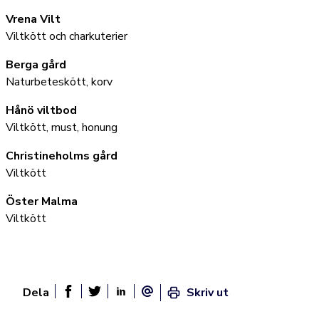
Vrena Vilt
Viltkött och charkuterier
Berga gård
Naturbeteskött, korv
Hånö viltbod
Viltkött, must, honung
Christineholms gård
Viltkött
Öster Malma
Viltkött
Dela
Skriv ut
Dela sidan på Facebook
Twitter
Linked In
E-post