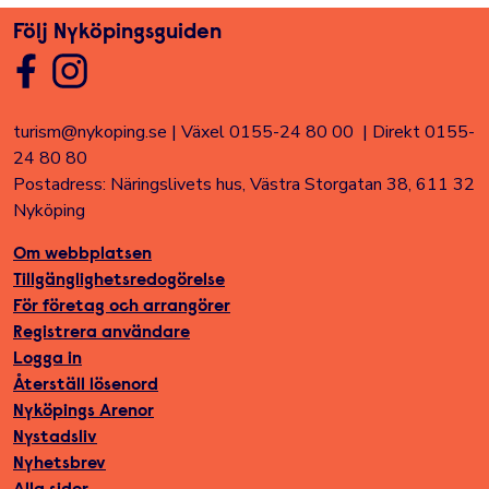
Följ Nyköpingsguiden
turism@nykoping.se
|
Växel 0155-24 80 00
|
Direkt 0155-
24 80 80
Postadress: Näringslivets hus, Västra Storgatan 38, 611 32
Nyköping
Om webbplatsen
Tillgänglighetsredogörelse
För företag och arrangörer
Registrera användare
Logga in
Återställ lösenord
Nyköpings Arenor
Nystadsliv
Nyhetsbrev