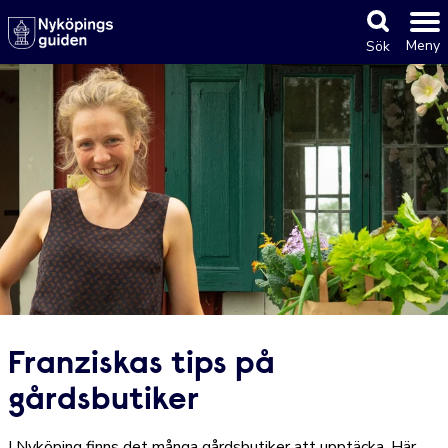
Meny
Sök
Franziskas tips på
gårdsbutiker
I Nyköping finns det många gårdsbutiker att upptäcka. Här