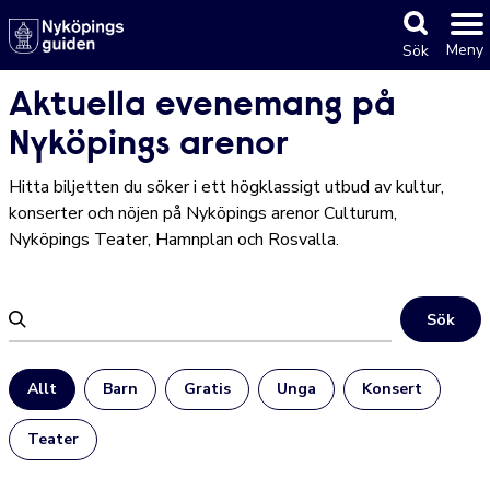
Meny
Sök
Aktuella evenemang på
Nyköpings arenor
Hitta biljetten du söker i ett högklassigt utbud av kultur,
konserter och nöjen på Nyköpings arenor Culturum,
Nyköpings Teater, Hamnplan och Rosvalla.
Sök
Allt
Barn
Gratis
Unga
Konsert
Teater