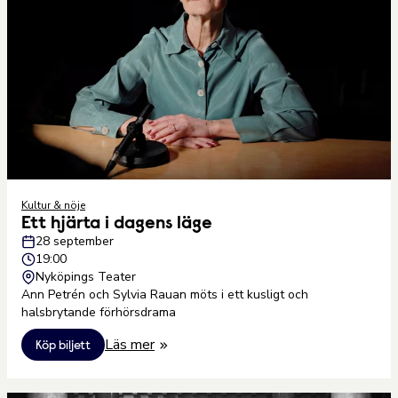
Kultur & nöje
Ett hjärta i dagens läge
28 september
19:00
Nyköpings Teater
Ann Petrén och Sylvia Rauan möts i ett kusligt och
halsbrytande förhörsdrama
Läs mer
Köp biljett