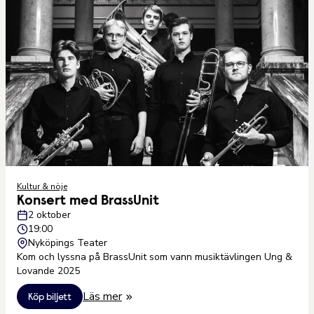
Kultur & nöje
Konsert med BrassUnit
2 oktober
19:00
Nyköpings Teater
Kom och lyssna på BrassUnit som vann musiktävlingen Ung &
Lovande 2025
Läs mer
Köp biljett