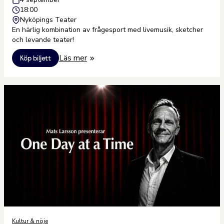
18:00
Nyköpings Teater
En härlig kombination av frågesport med livemusik, sketcher
och levande teater!
Läs mer
Köp biljett
Kultur & nöje