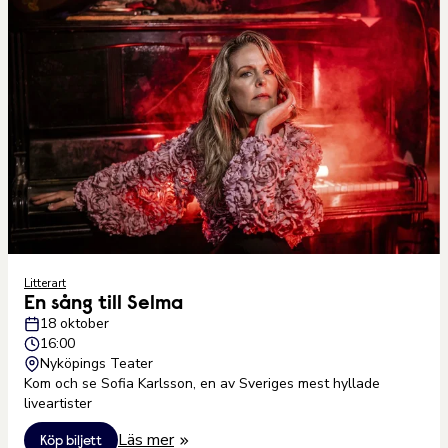
Litterart
En sång till Selma
18 oktober
16:00
Nyköpings Teater
Kom och se Sofia Karlsson, en av Sveriges mest hyllade
liveartister
Läs mer
Köp biljett