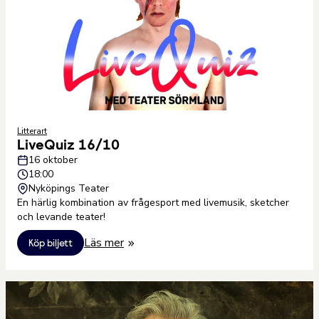
Litterart
LiveQuiz 16/10
16 oktober
18:00
Nyköpings Teater
En härlig kombination av frågesport med livemusik, sketcher
och levande teater!
Läs mer
Köp biljett