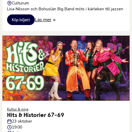
Culturum
Lisa Nilsson och Bohuslän Big Band möts i kärleken till jazzen
Läs mer
Köp biljett
Kultur & nöje
Hits & Historier 67-69
23 oktober
19:00