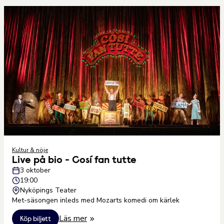
Kultur & nöje
Live på bio - Cosí fan tutte
3 oktober
19:00
Nyköpings Teater
Met-säsongen inleds med Mozarts komedi om kärlek
Läs mer
Köp biljett