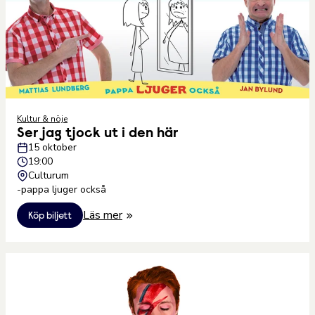
Kultur & nöje
Ser jag tjock ut i den här
15 oktober
19:00
Culturum
-pappa ljuger också
Läs mer
Köp biljett