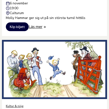
6 november
19:00
Culturum
Molly Hammar ger sig ut på sin största turné hittills
Läs mer
Köp biljett
Kultur & nöje