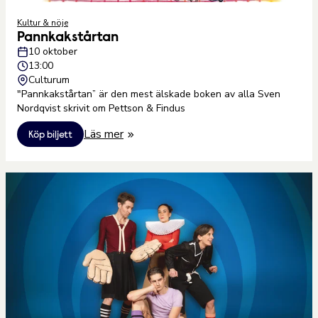
Kultur & nöje
Pannkakstårtan
10 oktober
13:00
Culturum
"Pannkakstårtan” är den mest älskade boken av alla Sven
Nordqvist skrivit om Pettson & Findus
Läs mer
Köp biljett