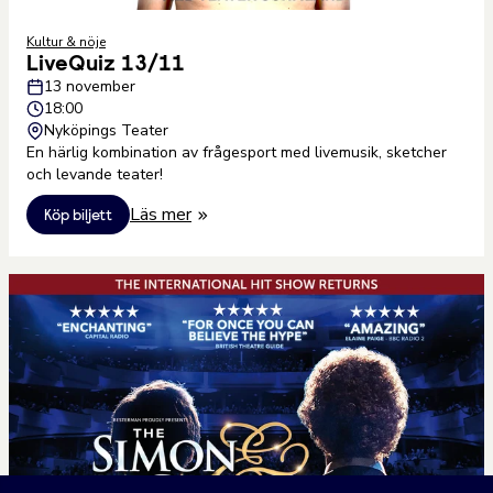
Kultur & nöje
LiveQuiz 13/11
13 november
18:00
Nyköpings Teater
En härlig kombination av frågesport med livemusik, sketcher
och levande teater!
Läs mer
Köp biljett