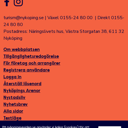
turism@nykoping.se
|
Växel 0155-24 80 00
|
Direkt 0155-
24 80 80
Postadress: Näringslivets hus, Västra Storgatan 38, 611 32
Nyköping
Om webbplatsen
Tillgänglighetsredogörelse
För företag och arrangörer
Registrera användare
Logga in
Återställ lösenord
Nyköpings Arenor
Nystadsliv
Nyhetsbrev
Alla sidor
Textläge
På nykopingsguiden.se använder vi kakor (cookies) för att