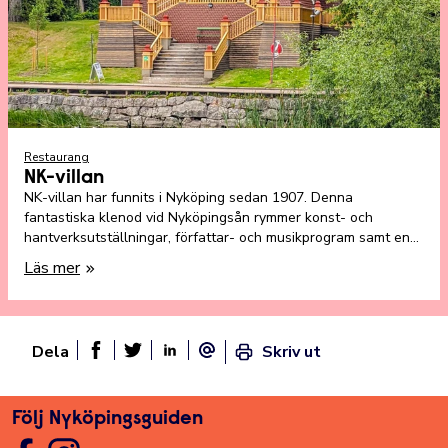
Restaurang
NK-villan
NK-villan har funnits i Nyköping sedan 1907. Denna
fantastiska klenod vid Nyköpingsån rymmer konst- och
hantverksutställningar, författar- och musikprogram samt en
lunchrestaurang.
Läs mer
Dela
Skriv ut
Dela sidan på Facebook
Twitter
Linked In
E-post
Följ Nyköpingsguiden