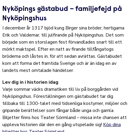
Nyköpings gästabud – familjefejd på
Nyköpingshus
I december år 1317 bjöd kung Birger sina bröder, hertigarna
Erik och Valdemar, till julfirande på Nyköpingshus. Det som
började som en storslagen fest förvandlades snart till ett
mörkt maktspel. Efter en natt av firande tillfångatogs
bröderna och låstes in, för att sedan avrättas. Gästabudet
kom att forma det framtida Sverige och är än idag en av
landets mest omtalade händelser.
Lev dig in i historien idag
Varje sommar väcks dramatiken till liv på borggården vid
Nyköpingshus. Föreställningen om gästabudet tar dig
tillbaka till 1300-talet med tidsenliga kostymer, miljöer och
gripande berättelser som fångar både unga och gamla.
Biljetter finns hos Teater Sörmland – missa inte chansen att
uppleva historien där den en gång utspelade sig!
Köp dina
biljetter hos Teater Sörmland.