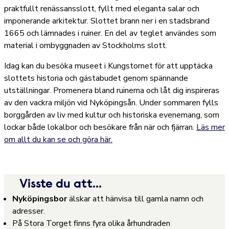
praktfullt renässansslott, fyllt med eleganta salar och
imponerande arkitektur. Slottet brann ner i en stadsbrand
1665 och lämnades i ruiner. En del av teglet användes som
material i ombyggnaden av Stockholms slott.
Idag kan du besöka museet i Kungstornet för att upptäcka
slottets historia och gästabudet genom spännande
utställningar. Promenera bland ruinerna och låt dig inspireras
av den vackra miljön vid Nyköpingsån. Under sommaren fylls
borggården av liv med kultur och historiska evenemang, som
lockar både lokalbor och besökare från när och fjärran.
Läs mer
om allt du kan se och göra här.
Visste du att...
Nyköpingsbor
älskar att hänvisa till gamla namn och
adresser.
På Stora Torget finns fyra olika århundraden