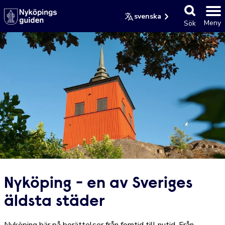
svenska
Meny
Sök
Nyköping - en av Sveriges
äldsta städer
Nyköping bär på berättelser från forntid till nutid. Från