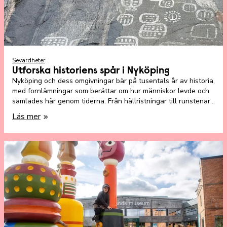
Sevärdheter
Utforska historiens spår i Nyköping
Nyköping och dess omgivningar bär på tusentals år av historia,
med fornlämningar som berättar om hur människor levde och
samlades här genom tiderna. Från hällristningar till runstenar
finns det mycket att upptäcka för den som vill göra en tidsresa
Läs mer
till det förflutna.