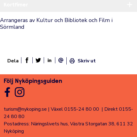
Kortfimer
Öppn
Arrangeras av Kultur och Bibliotek och Film i
Sörmland
Dela
Skriv ut
Dela sidan på Facebook
Twitter
Linked In
E-post
Följ Nyköpingsguiden
turism@nykoping.se
|
Växel 0155-24 80 00
|
Direkt 0155-
24 80 80
Postadress: Näringslivets hus, Västra Storgatan 38, 611 32
Nyköping