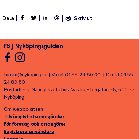
Dela
Skriv ut
Dela sidan på Facebook
Twitter
Linked In
E-post
Följ Nyköpingsguiden
turism@nykoping.se
|
Växel 0155-24 80 00
|
Direkt 0155-
24 80 80
Postadress: Näringslivets hus, Västra Storgatan 38, 611 32
Nyköping
Om webbplatsen
Tillgänglighetsredogörelse
För företag och arrangörer
Registrera användare