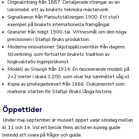
Originalritning från 1887: Detaljerade ritningar av en
lokomobil, ett av brukets tekniska mästerverk.
Signalkanon från Parisutställningen 1900: Ett stolt
exempel på brukets internationella framgångar.
Granater från tidigt 1900-tal: Vittnesmål om den höga
precisionen i Stafsjö Bruks produktion.
Moderna innovationer: Skjutspjällsventiler från dagens
tillverkning, som fortsätter brukets tradition av
högkvalitativ ingenjörskonst.
Modell av Stavsjö från 1914: En fascinerande modell på
2×2 meter i skala 1:200, som visar hur samhället såg ut.
Kopia av privilegiebrevet från 1666: Dokumentet som
markerar starten för Stafsjö Bruks långa historia.
Öppettider
Under maj-september är museet öppet varje söndag mellan
kl 11 och 14. Vid ert besök finns alltid en kunnig guide
beredd att svara på frågor och guida.