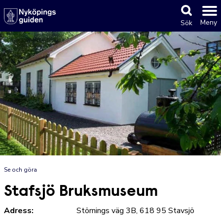
Meny
Sök
Se och göra
Stafsjö Bruksmuseum
Adress:
Störnings väg 3B, 618 95 Stavsjö