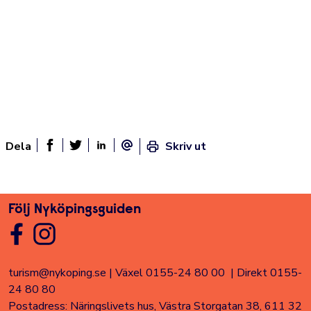
Dela
Skriv ut
Dela sidan på Facebook
Twitter
Linked In
E-post
Följ Nyköpingsguiden
turism@nykoping.se
|
Växel 0155-24 80 00
|
Direkt 0155-
24 80 80
Postadress: Näringslivets hus, Västra Storgatan 38, 611 32