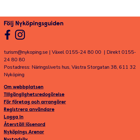
Dela sidan på Facebook
Twitter
Linked In
E-post
Följ Nyköpingsguiden
turism@nykoping.se
|
Växel 0155-24 80 00
|
Direkt 0155-
24 80 80
Postadress: Näringslivets hus, Västra Storgatan 38, 611 32
Nyköping
Om webbplatsen
Tillgänglighetsredogörelse
För företag och arrangörer
Registrera användare
Logga in
Återställ lösenord
Nyköpings Arenor
Nystadsliv