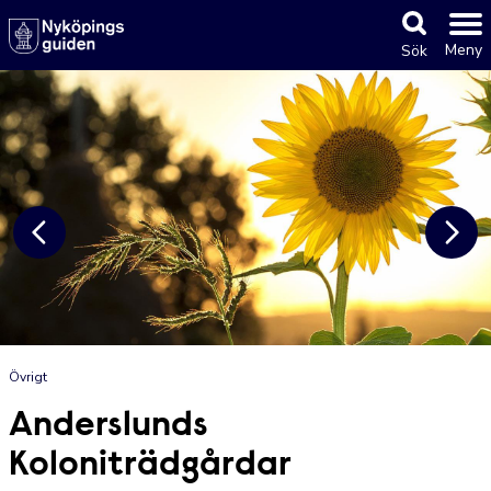
Meny
Sök
Övrigt
Anderslunds
Koloniträdgårdar