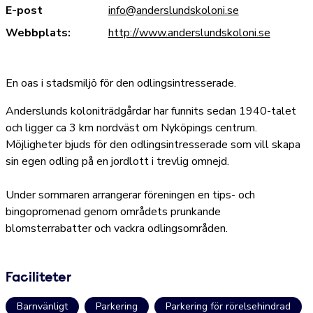
E-post
info@anderslundskoloni.se
Webbplats:
http://www.anderslundskoloni.se
En oas i stadsmiljö för den odlingsintresserade.
Anderslunds koloniträdgårdar har funnits sedan 1940-talet
och ligger ca 3 km nordväst om Nyköpings centrum.
Möjligheter bjuds för den odlingsintresserade som vill skapa
sin egen odling på en jordlott i trevlig omnejd.
Under sommaren arrangerar föreningen en tips- och
bingopromenad genom områdets prunkande
blomsterrabatter och vackra odlingsområden.
Faciliteter
Barnvänligt
Parkering
Parkering för rörelsehindrad