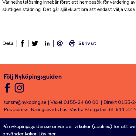
Vår helhetslösning innebär först ett hembesök för värdering av
slutligen städning. Det går självklart bra att endast välja vissa
Dela
Skriv ut
Dela sidan på Facebook
Twitter
Linked In
E-post
Följ Nyköpingsguiden
turism@nykoping.se
|
Växel 0155-24 80 00
|
Direkt 0155-2
Postadress: Näringslivets hus, Västra Storgatan 38, 611 32 
Om webbplatsen
Tillgänglighetsredogörelse
För företag och
På nykopingsguiden.se använder vi kakor (cookies) för att we
Nyköpings Arenor
Nystadsliv
Nyhetsbrev
Alla sidor
Textläge
använder kakor.
Läs mer