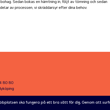
 bohag. Sedan bokas en hämtning in, följt av tömning och sedan
 delar av processen, vi skräddarsyr efter dina behov.
4 80 80
Nyköping
 arrangörer
Registrera användare
Logga in
Återställ lösenord
bbplatsen ska fungera på ett bra sätt för dig. Genom att surf