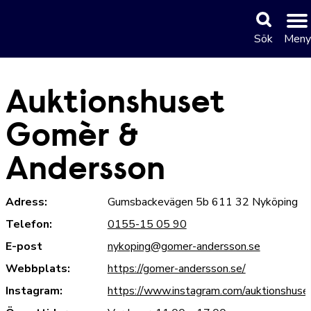
Sök
Meny
Auktionshuset
Gomèr &
Andersson
Adress:
Gumsbackevägen 5b 611 32 Nyköping
Telefon:
0155-15 05 90
E-post
nykoping@gomer-andersson.se
Webbplats:
https://gomer-andersson.se/
Instagram:
https://www.instagram.com/auktionshuse