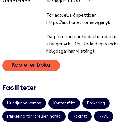
Öppettider:
Vardagar: 11.00 – 17.00
För aktuella öppettider:
https://auctionet.com/sv/ganyk
Dag före röd dag/andra helgdagar
stänger vi kl. 15. Röda dagar/andra
helgdagar har vi stängt.
Köp eller boka
Faciliteter
Husdjur välkomna
Kontantfritt
Parkering
Parkering för rörelsehindrad
Rökfritt
RWC