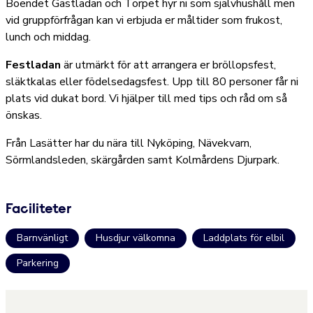
Boendet Gästladan och Torpet hyr ni som självhushåll men
vid gruppförfrågan kan vi erbjuda er måltider som frukost,
lunch och middag.
Festladan
är utmärkt för att arrangera er bröllopsfest,
släktkalas eller födelsedagsfest. Upp till 80 personer får ni
plats vid dukat bord. Vi hjälper till med tips och råd om så
önskas.
Från Lasätter har du nära till Nyköping, Nävekvarn,
Sörmlandsleden, skärgården samt Kolmårdens Djurpark.
Faciliteter
Barnvänligt
Husdjur välkomna
Laddplats för elbil
Parkering