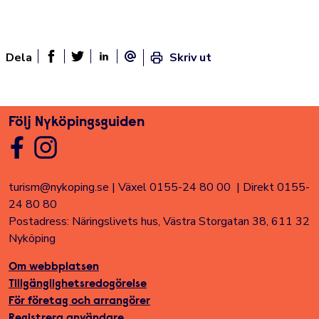
Dela
Skriv ut
Dela sidan på Facebook
Twitter
Linked In
E-post
Följ Nyköpingsguiden
turism@nykoping.se
|
Växel 0155-24 80 00
|
Direkt 0155-
24 80 80
Postadress: Näringslivets hus, Västra Storgatan 38, 611 32
Nyköping
Om webbplatsen
Tillgänglighetsredogörelse
För företag och arrangörer
Registrera användare