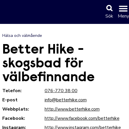
Sök
Meny
Hälsa och välmående
Better Hike -
skogsbad för
välbefinnande
Telefon:
076-770 38 00
E-post
info@betterhike.com
Webbplats:
http://www.betterhike.com
Facebook:
http://www.facebook.com/betterhike
Instagram:
http://www.instagram.com/betterhike