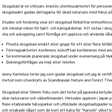
Skogsbad är en stillsam, kravlös utomhusaktivitet för persone
skogsbadet guidas deltagarna till ökad naturvaro med fokus p
Studier och forskning visar att skogsbad förbättrar immunförsv
och minskar risken för hjärt- och kärlsjukdomar. Att vistas i sk
vila och avkoppling samt förmåga att uppleva och använda våra s
Privata skogsbad enskilt eller grupp för ett eller flera tillfäl
Företagsaktivitet, konferens, kickoff kan kombineras med an
Se kommande planerade skogsbad under evenemang på Nyk
Bokningsförfrågan via mejl eller telefon.
Jenny Kantelius heter jag som guidar skogsbad och jag är certi
metod som utvecklats av Scandinavian Nature and Forest Ther
Skogsbad eller Shinrin-Yoku som det heter på japanska betyder
ökar naturvaron och välbefinnandet. Metoden uppkom i Japan på
fiske etablerade hälsoparker och utbildade skogsbadsguider ru
och orsakade något som de kom att kalla för "Karoshi" vilket 