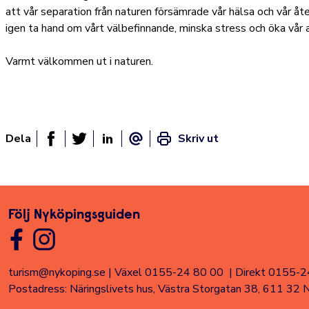
att vår separation från naturen försämrade vår hälsa och vår 
igen ta hand om vårt välbefinnande, minska stress och öka vår 
Varmt välkommen ut i naturen.
Dela
Skriv ut
Dela sidan på Facebook
Twitter
Linked In
E-post
Följ Nyköpingsguiden
turism@nykoping.se
|
Växel 0155-24 80 00
|
Direkt 0155-2
Postadress: Näringslivets hus, Västra Storgatan 38, 611 32 