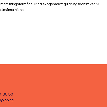
återhämtningsförmåga. Med skogsbadet guidningskonst kan vi
allmänna hälsa.
4 80 80
Nyköping