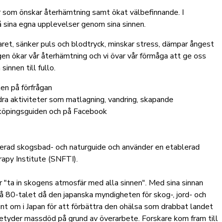
r som önskar återhämtning samt ökat välbefinnande. I
å sina egna upplevelser genom sina sinnen.
aret, sänker puls och blodtryck, minskar stress, dämpar ångest
ogen ökar vår återhämtning och vi övar vår förmåga att ge oss
innen till fullo.
len på förfrågan
dra aktiviteter som matlagning, vandring, skapande
öpingsguiden och på Facebook
fierad skogsbad- och naturguide och använder en etablerad
apy Institute (SNFTI).
 "ta in skogens atmosfär med alla sinnen". Med sina sinnan
 80-talet då den japanska myndigheten för skog-, jord- och
nt om i Japan för att förbättra den ohälsa som drabbat landet
betyder massdöd på grund av överarbete. Forskare kom fram till