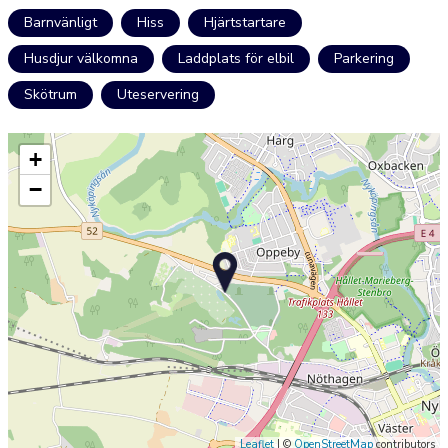
Barnvänligt
Hiss
Hjärtstartare
Husdjur välkomna
Laddplats för elbil
Parkering
Skötrum
Uteservering
+
−
Leaflet
| ©
OpenStreetMap
contributors