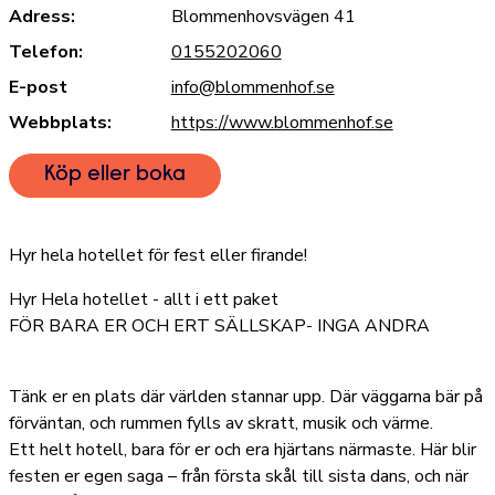
Adress:
Blommenhovsvägen 41
Telefon:
0155202060
E-post
info@blommenhof.se
Webbplats:
https://www.blommenhof.se
Köp eller boka
Hyr hela hotellet för fest eller firande!
Hyr Hela hotellet - allt i ett paket
FÖR BARA ER OCH ERT SÄLLSKAP- INGA ANDRA
Tänk er en plats där världen stannar upp. Där väggarna bär på
förväntan, och rummen fylls av skratt, musik och värme.
Ett helt hotell, bara för er och era hjärtans närmaste. Här blir
festen er egen saga – från första skål till sista dans, och när