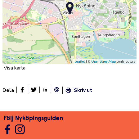
Leaflet
| ©
OpenStreetMap
contributors
Visa karta
Dela
Skriv ut
Dela sidan på Facebook
Twitter
Linked In
E-post
Följ Nyköpingsguiden