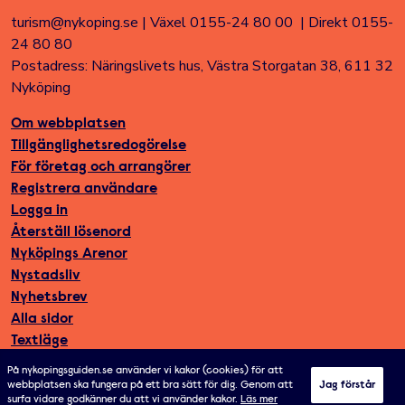
turism@nykoping.se
|
Växel 0155-24 80 00
|
Direkt 0155-
24 80 80
Postadress: Näringslivets hus, Västra Storgatan 38, 611 32
Nyköping
Om webbplatsen
Tillgänglighetsredogörelse
För företag och arrangörer
Registrera användare
Logga in
Återställ lösenord
Nyköpings Arenor
Nystadsliv
Nyhetsbrev
Alla sidor
Textläge
På nykopingsguiden.se använder vi kakor (cookies) för att
webbplatsen ska fungera på ett bra sätt för dig. Genom att
Jag förstår
surfa vidare godkänner du att vi använder kakor.
Läs mer