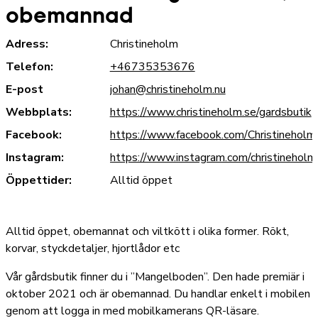
obemannad
Adress:
Christineholm
Telefon:
+46735353676
E-post
johan@christineholm.nu
Webbplats:
https://www.christineholm.se/gardsbutik
Facebook:
https://www.facebook.com/Christineholm
Instagram:
https://www.instagram.com/christineholm
Öppettider:
Alltid öppet
Alltid öppet, obemannat och viltkött i olika former. Rökt,
korvar, styckdetaljer, hjortlådor etc
Vår gårdsbutik finner du i ”Mangelboden”. Den hade premiär i
oktober 2021 och är obemannad. Du handlar enkelt i mobilen
genom att logga in med mobilkamerans QR-läsare.