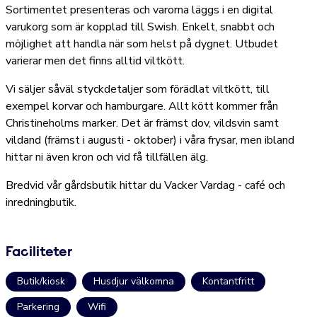
Sortimentet presenteras och varorna läggs i en digital
varukorg som är kopplad till Swish. Enkelt, snabbt och
möjlighet att handla när som helst på dygnet. Utbudet
varierar men det finns alltid viltkött.
Vi säljer såväl styckdetaljer som förädlat viltkött, till
exempel korvar och hamburgare. Allt kött kommer från
Christineholms marker. Det är främst dov, vildsvin samt
vildand (främst i augusti - oktober) i våra frysar, men ibland
hittar ni även kron och vid få tillfällen älg.
Bredvid vår gårdsbutik hittar du Vacker Vardag - café och
inredningbutik.
Faciliteter
Butik/kiosk
Husdjur välkomna
Kontantfritt
Parkering
Wifi