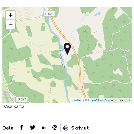
+
−
Leaflet
| ©
OpenStreetMap
contributors
Visa karta
Dela
Skriv ut
Dela sidan på Facebook
Twitter
Linked In
E-post