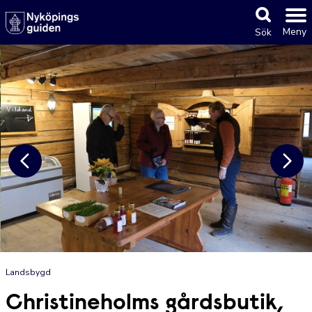
Meny
Sök
Landsbygd
Christineholms gårdsbutik,