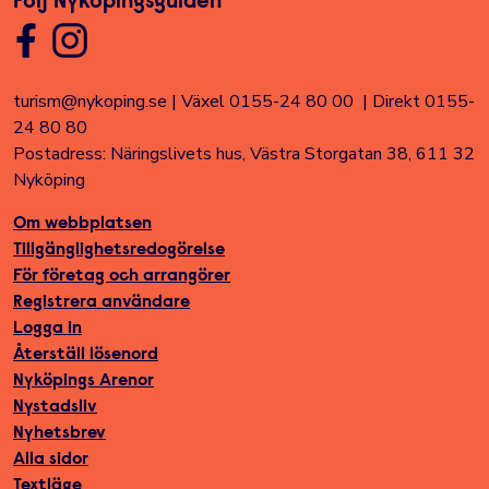
Följ Nyköpingsguiden
turism@nykoping.se
|
Växel 0155-24 80 00
|
Direkt 0155-
24 80 80
Postadress: Näringslivets hus, Västra Storgatan 38, 611 32
Nyköping
Om webbplatsen
Tillgänglighetsredogörelse
För företag och arrangörer
Registrera användare
Logga in
Återställ lösenord
Nyköpings Arenor
Nystadsliv
Nyhetsbrev
Alla sidor
Textläge