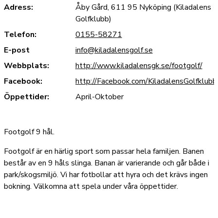
Adress:
Åby Gård, 611 95 Nyköping (Kiladalens
Golfklubb)
Telefon:
0155-58271
E-post
info@kiladalensgolf.se
Webbplats:
http://www.kiladalensgk.se/footgolf/
Facebook:
http://Facebook.com/KiladalensGolfklubb
Öppettider:
April-Oktober
Footgolf 9 hål.
Footgolf är en härlig sport som passar hela familjen. Banen
består av en 9 håls slinga. Banan är varierande och går både i
park/skogsmiljö. Vi har fotbollar att hyra och det krävs ingen
bokning. Välkomna att spela under våra öppettider.