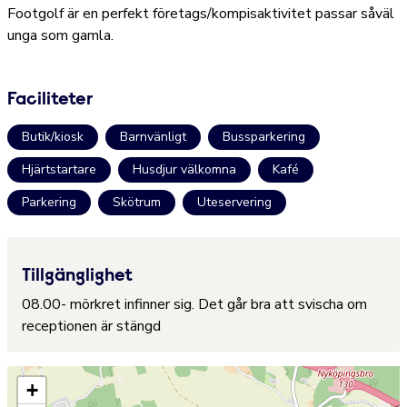
Footgolf är en perfekt företags/kompisaktivitet passar såväl
unga som gamla.
Faciliteter
Butik/kiosk
Barnvänligt
Bussparkering
Hjärtstartare
Husdjur välkomna
Kafé
Parkering
Skötrum
Uteservering
Tillgänglighet
08.00- mörkret infinner sig. Det går bra att svischa om
receptionen är stängd
+