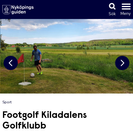
Meny
Sök
Sport
Footgolf Kiladalens
Golfklubb