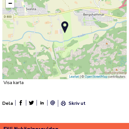
−
Leaflet
| ©
OpenStreetMap
contributors
Visa karta
Dela
Skriv ut
Dela sidan på Facebook
Twitter
Linked In
E-post