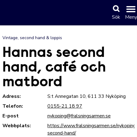
Sök
Meny
Vintage, second hand & loppis
Hannas second
hand, café och
matbord
Adress:
S:t Annegatan 10, 611 33 Nyköping
Telefon:
0155-21 18 97
E-post
nykoping@fralsningsarmen.se
Webbplats:
https://www.fralsningsarmen.se/nykoping
second-hand/