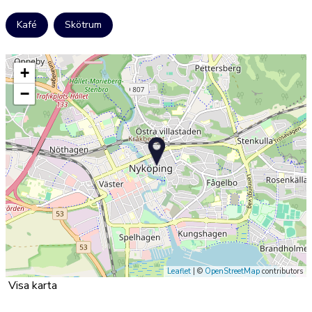
Kafé
Skötrum
+
−
Leaflet
| ©
OpenStreetMap
contributors
Visa karta