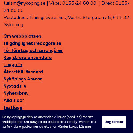
turism@nykoping.se
|
Växel 0155-24 80 00
|
Direkt 0155-
24 80 80
Postadress: Näringslivets hus, Västra Storgatan 38, 611 32
Nyköping
Om webbplatsen
Tillgänglighetsredogörelse
För företag och arrangörer
Registrera användare
Logga in
Återställ lösenord
Nyköpings Arenor
Nystadsliv
Nyhetsbrev
Alla sidor
Textläge
På nykopingsguiden.se använder vi kakor (cookies) för att
webbplatsen ska fungera på ett bra sätt för dig. Genom att
Jag förstår
surfa vidare godkänner du att vi använder kakor.
Läs mer