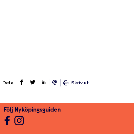
Dela
Skriv ut
Dela sidan på Facebook
Twitter
Linked In
E-post
Följ Nyköpingsguiden