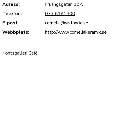
Adress:
Fruängsgatan 18A
Telefon:
073 8181400
E-post
cornelia@vistancia.se
Webbplats:
http://www.corneliakeramik.se
Kontsgalleri Café