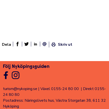
Dela
Skriv ut
Dela sidan på Facebook
Twitter
Linked In
E-post
Följ Nyköpingsguiden
turism@nykoping.se
|
Växel 0155-24 80 00
|
Direkt 0155-
24 80 80
Postadress: Näringslivets hus, Västra Storgatan 38, 611 32
Nyköping