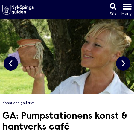
Meny
Sök
Konst och gallerier
GA: Pumpstationens konst &
hantverks café