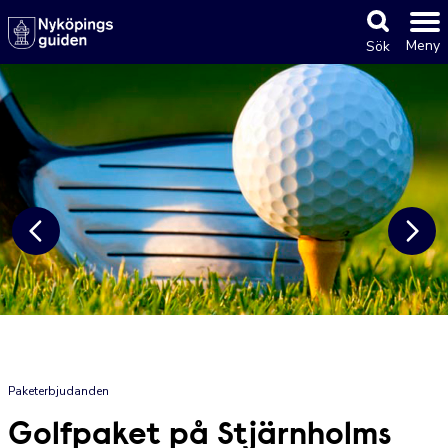
Meny
Sök
Paketerbjudanden
Golfpaket på Stjärnholms