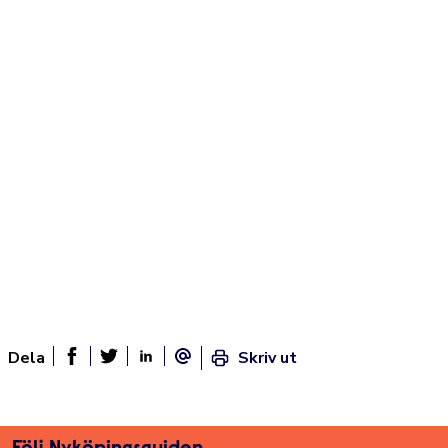
Dela
Skriv ut
Dela sidan på Facebook
Twitter
Linked In
E-post