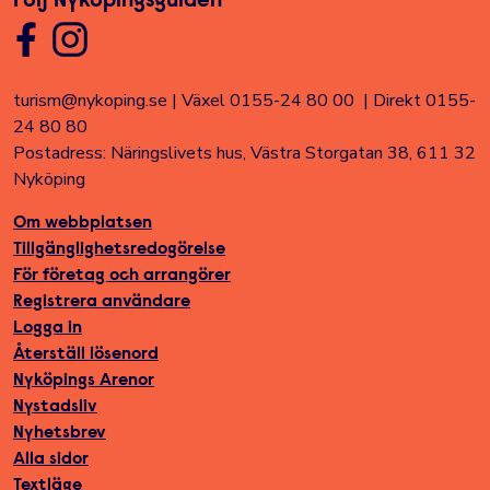
Följ Nyköpingsguiden
turism@nykoping.se
|
Växel 0155-24 80 00
|
Direkt 0155-
24 80 80
Postadress: Näringslivets hus, Västra Storgatan 38, 611 32
Nyköping
Om webbplatsen
Tillgänglighetsredogörelse
För företag och arrangörer
Registrera användare
Logga in
Återställ lösenord
Nyköpings Arenor
Nystadsliv
Nyhetsbrev
Alla sidor
Textläge