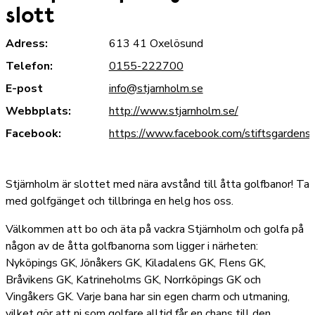
slott
Adress:
613 41 Oxelösund
Telefon:
0155-222700
E-post
info@stjarnholm.se
Webbplats:
http://www.stjarnholm.se/
Facebook:
https://www.facebook.com/stiftsgardenst
Stjärnholm är slottet med nära avstånd till åtta golfbanor! Ta
med golfgänget och tillbringa en helg hos oss.
Välkommen att bo och äta på vackra Stjärnholm och golfa på
någon av de åtta golfbanorna som ligger i närheten:
Nyköpings GK, Jönåkers GK, Kiladalens GK, Flens GK,
Bråvikens GK, Katrineholms GK, Norrköpings GK och
Vingåkers GK. Varje bana har sin egen charm och utmaning,
vilket gör att ni som golfare alltid får en chans till den