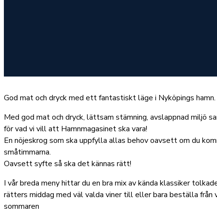
God mat och dryck med ett fantastiskt läge i Nyköpings hamn.
Med god mat och dryck, lättsam stämning, avslappnad miljö s
för vad vi vill att Hamnmagasinet ska vara!
En nöjeskrog som ska uppfylla allas behov oavsett om du komme
småtimmarna.
Oavsett syfte så ska det kännas rätt!
I vår breda meny hittar du en bra mix av kända klassiker tolkade
rätters middag med väl valda viner till eller bara beställa från
sommaren