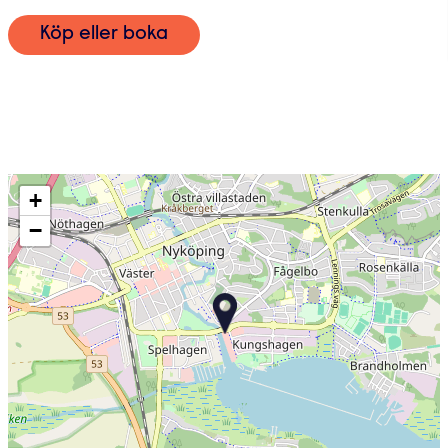
Köp eller boka
+
−