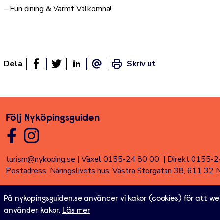
– Fun dining & Varmt Välkomna!
Dela
Skriv ut
Dela sidan på Facebook
Twitter
Linked In
E-post
Följ Nyköpingsguiden
turism@nykoping.se
|
Växel 0155-24 80 00
|
Direkt 0155-2
Postadress: Näringslivets hus, Västra Storgatan 38, 611 32 
Om webbplatsen
Tillgänglighetsredogörelse
För företag och
På nykopingsguiden.se använder vi kakor (cookies) för att we
Nyköpings Arenor
Nystadsliv
Nyhetsbrev
Alla sidor
Textläge
använder kakor.
Läs mer