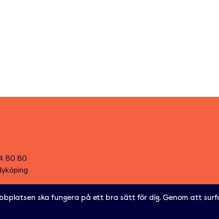
4 80 80
Nyköping
 arrangörer
Registrera användare
Logga in
Återställ lösenord
bbplatsen ska fungera på ett bra sätt för dig. Genom att surf