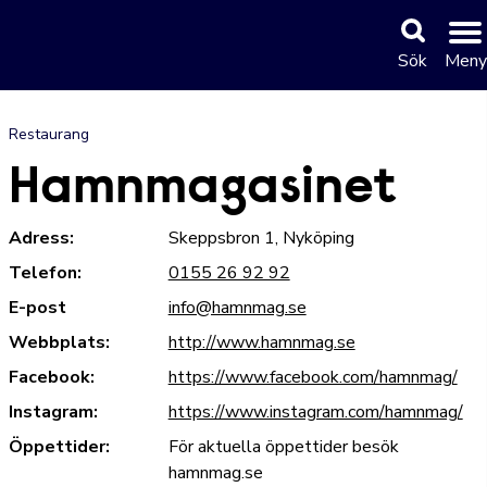
Sök
Meny
Restaurang
Hamnmagasinet
Adress:
Skeppsbron 1, Nyköping
Telefon:
0155 26 92 92
E-post
info@hamnmag.se
Webbplats:
http://www.hamnmag.se
Facebook:
https://www.facebook.com/hamnmag/
Instagram:
https://www.instagram.com/hamnmag/
Öppettider:
För aktuella öppettider besök
hamnmag.se