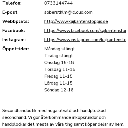
Telefon:
0733144744
E-post
sobersthlm@icloud.com
Webbplats:
http://www.kajkantensloppis.se
Facebook:
https://www.facebook.com/kajkantenslop
Instagram:
https://www.instagram.com/kajkantenslop
Öppettider:
Måndag stängt
Tisdag stängt
Onsdag 15-18
Torsdag 11-15
Fredag 11-15
Lördag 11-15
Söndag 12-16
Secondhandbutik med noga utvald och handplockad
secondhand. Vi gör återkommande inköpsrundor och
handplockar det mesta av våra ting samt köper delar av hem.