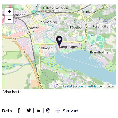
+
−
Leaflet
| ©
OpenStreetMap
contributors
Visa karta
Dela
Skriv ut
Dela sidan på Facebook
Twitter
Linked In
E-post