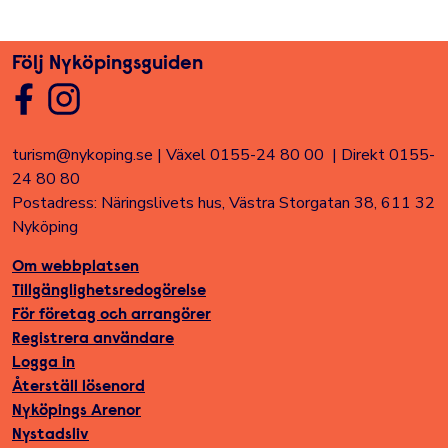
Följ Nyköpingsguiden
turism@nykoping.se
|
Växel 0155-24 80 00
|
Direkt 0155-
24 80 80
Postadress: Näringslivets hus, Västra Storgatan 38, 611 32
Nyköping
Om webbplatsen
Tillgänglighetsredogörelse
För företag och arrangörer
Registrera användare
Logga in
Återställ lösenord
Nyköpings Arenor
Nystadsliv